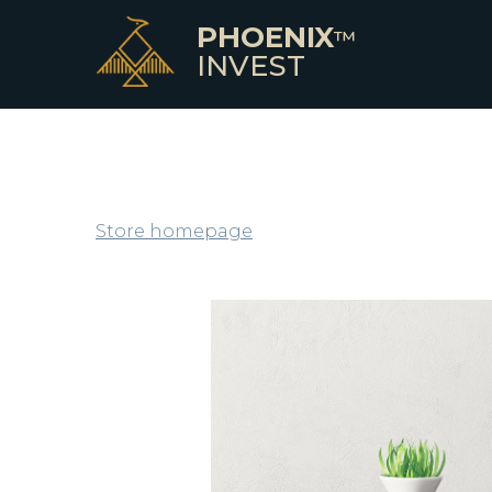
PHOENIX
™
INVEST
Store homepage