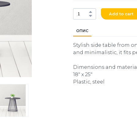
Add to cart
ОПИС
Stylish side table from o
and minimalistic, it fits p
Dimensions and material
18" x 25"
Plastic, steel