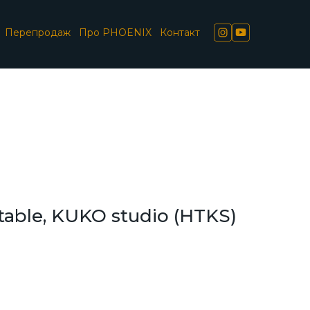
Перепродаж
Про PHOENIX
Контакт
able, KUKO studio
(HTKS)