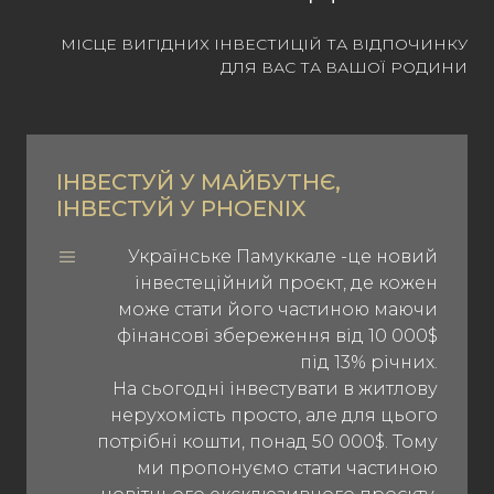
МІСЦЕ ВИГІДНИХ ІНВЕСТИЦІЙ ТА ВІДПОЧИНКУ
ДЛЯ ВАС ТА ВАШОЇ РОДИНИ
ІНВЕСТУЙ У МАЙБУТНЄ,
ІНВЕСТУЙ У PHOENIX
Українське Памуккале -це новий
інвестеційний проєкт, де кожен
може стати його частиною маючи
фінансові збереження від 10 000$
під 13% річних.
На сьогодні інвестувати в житлову
нерухомість просто, але для цього
потрібні кошти, понад 50 000$. Тому
ми пропонуємо стати частиною