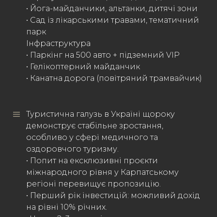
• Йога-майданчики, альтанки, дитячі зони
• Сад із лікарськими травами, тематичний
парк
Інфраструктура
• Паркінг на 500 авто + підземний VIP
• Гелікоптерний майданчик
• Канатна дорога (повітряний трамвайчик)
Туристична галузь в Україні щороку
демонструє стабільне зростання,
особливо у сфері медичного та
оздоровчого туризму.
• Попит на ексклюзивні проєкти
міжнародного рівня у Карпатському
регіоні перевищує пропозицію.
• Перший рік інвестицій: можливий дохід
на рівні 10% річних.