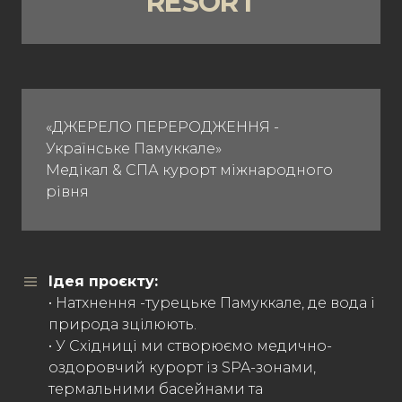
RESORT
«ДЖЕРЕЛО ПЕРЕРОДЖЕННЯ -
Українське Памуккале»
Медікал & СПА курорт міжнародного
рівня
Ідея проєкту:
• Натхнення -турецьке Памуккале, де вода і
природа зцілюють.
• У Східниці ми створюємо медично-
оздоровчий курорт із SPA-зонами,
термальними басейнами та