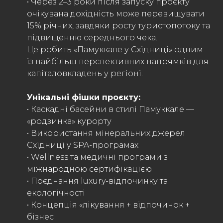
• Через 2–3 роки після запуску проєкту
очікувана дохідність може перевищувати
15% річних, завдяки росту туристопотоку та
підвищенню середнього чека.
Це робить «Памуккале у Східниці» одним
із найбільш перспективних напрямків для
капіталовкладень у регіоні.
Унікальні фішки проєкту:
• Каскадні басейни в стилі Памуккале —
«родзинка» курорту
• Використання мінеральних джерел
Східниці у SPA-програмах
• Wellness та медичні програми з
міжнародною сертифікацією
• Поєднання luxury-відпочинку та
екологічності
• Концепція «лікування + відпочинок +
бізнес