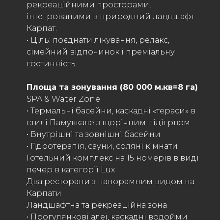
рекреаційними просторами,
інтегрованими в природний ландшафт
Карпат.
• Ціль: поєднати лікування, релакс,
сімейний відпочинок і преміальну
гостинність.
Площа та зонування (80 000 м.кв=8 га)
SPA & Water Zone
• Термальні басейни, каскадні «тераси» в
стилі Памуккале з щорічним підігрвом
• Внутрішні та зовнішні басейни
• Гідротерапія, сауни, соляні кімнати
Готельний комплекс на 15 номерів в виді
печер в категорії Lux
Два ресторани з панорамним видом на
Карпати
Ландшафтна та рекреаційна зона
• Прогулянкові алеї, каскадні водойми