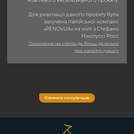
новітнього ексклюзивного проєкту.
Для реалізації даного проєкту була
залучена італійської компанії
«RENOVUA» на чолі з Стефано
Ніколуссі Росс
Посилання на статтю де більш детально
про канатну дорогу
Отримати консультацію